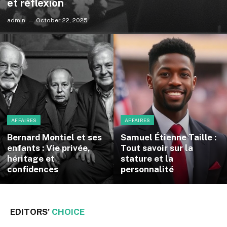
et réflexion
admin
October 22, 2025
AFFAIRES
AFFAIRES
Bernard Montiel et ses
Samuel Étienne Taille :
enfants : Vie privée,
Tout savoir sur la
héritage et
stature et la
confidences
personnalité
EDITORS'
CHOICE