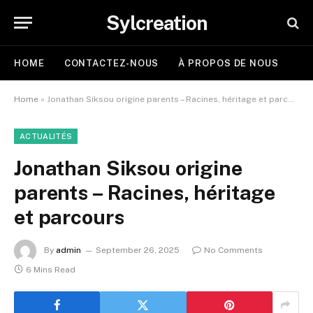
Sylcreation
HOME
CONTACTEZ-NOUS
À PROPOS DE NOUS
Home
»
Jonathan Siksou origine parents – Racines, héritage et parcours
ACTUALITÉS
Jonathan Siksou origine
parents – Racines, héritage
et parcours
By
admin
September 26, 2025
No Comments
6 Mins Read