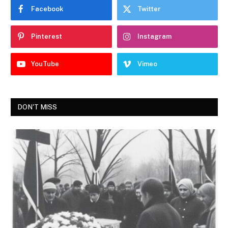
Facebook
Twitter
Pinterest
Instagram
YouTube
Vimeo
DON'T MISS