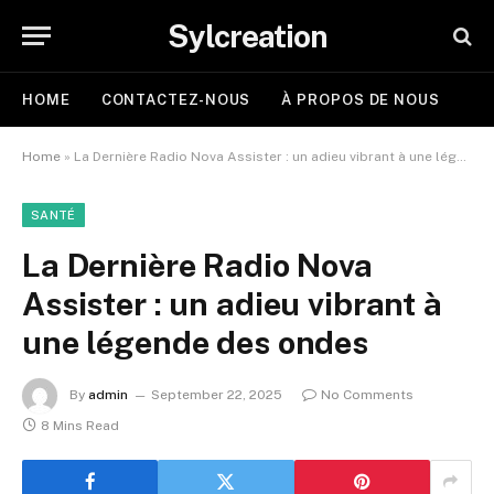
Sylcreation
HOME
CONTACTEZ-NOUS
À PROPOS DE NOUS
Home
»
La Dernière Radio Nova Assister : un adieu vibrant à une légende des ondes
SANTÉ
La Dernière Radio Nova
Assister : un adieu vibrant à
une légende des ondes
By
admin
September 22, 2025
No Comments
8 Mins Read